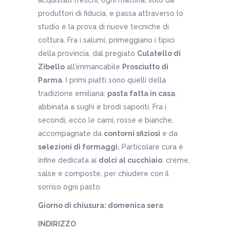
produttori di fiducia, e passa attraverso lo
studio e la prova di nuove tecniche di
cottura. Fra i salumi, primeggiano i tipici
della provincia, dal pregiato
Culatello di
Zibello
all’immancabile
Prosciutto di
Parma
. I primi piatti sono quelli della
tradizione emiliana:
pasta fatta in casa
,
abbinata a sughi e brodi saporiti. Fra i
secondi, ecco le carni, rosse e bianche,
accompagnate da
contorni sfiziosi
e da
selezioni di formaggi
.
Particolare cura è
infine dedicata ai
dolci al cucchiaio
: creme,
salse e composte, per chiudere con il
sorriso ogni pasto.
Giorno di chiusura: domenica sera
INDIRIZZO