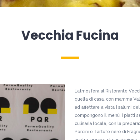
Vecchia Fucina
L’atmosfera al Ristorante Vecc
quella di casa, con mamma Valeri
ad affettare a vista i salumi de
compongono il menù. I piatti se
culinaria locale, con la preparaz
Porcini o Tartufo nero di Fragn
anatra, oppure di cacciagione, 