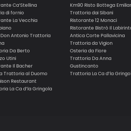
rante Ca’Stellina
Km90 Risto Bottega Emilia
ia di fornio
Trattoria dai Sibani
rante La Vecchia
Ristorante 12 Monaci
iano
Ristorante Bistrò Il Labirint
Don Antonio Trattoria
Antica Corte Pallavicina
na
Trattoria da Vigion
oria Da Berto
Osteria da Fiore
zo Utini
Trattoria Da Anna
rante Il Bacher
Gustincanto
a Trattoria al Duomo
Trattoria La Ca d’la Gringo
ison Restaurant
oria La Ca d’la Gringola