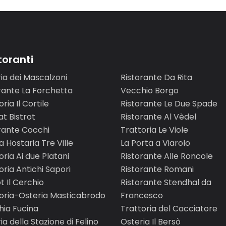
storanti
ia dei Mascalzoni
Ristorante Da Rita
rante La Forchetta
Vecchio Borgo
ria Il Cortile
Ristorante Le Due Spade
t Bistrot
Ristorante Al Vèdel
rante Cocchi
Trattoria Le Viole
a Hostaria Tre Ville
La Porta a Viarolo
oria Ai due Platani
Ristorante Alle Roncole
oria Antichi Sapori
Ristorante Romani
t Il Cerchio
Ristorante Stendhal da
oria-Osteria Masticabrodo
Francesco
ia Fucina
Trattoria del Cacciatore
ia della Stazione di Felino
Osteria Il Bersò