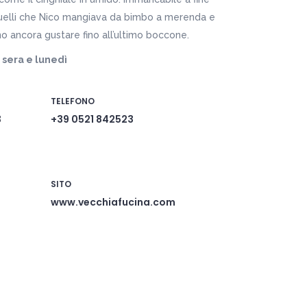
 quelli che Nico mangiava da bimbo a merenda e
no ancora gustare fino all’ultimo boccone.
 sera e lunedì
TELEFONO
3
+39 0521 842523
SITO
www.vecchiafucina.com