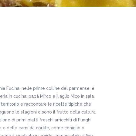
hia Fucina, nelle prime colline del parmense, è
a in cucina, papà Mirco e il figlio Nico in sala,
l territorio e raccontare le ricette tipiche che
guono le stagioni e sono il frutto della cultura
ione di primi piatti freschi arricchiti di Funghi
o e delle carni da cortile, come coniglio o
come il cinghiale in umido. Immancabile a fine