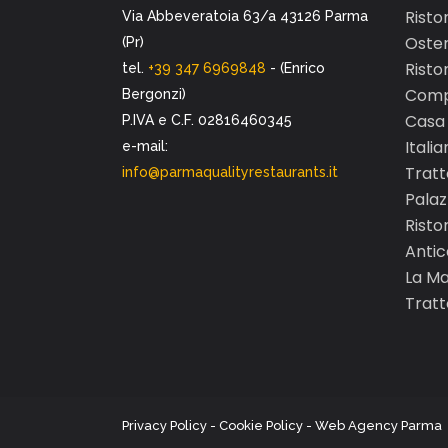
Risto
Via Abbeveratoia 63/a 43126 Parma
Oster
(Pr)
Risto
tel.
+39 347 6969848
- (Enrico
Comp
Bergonzi)
Casa 
P.IVA e C.F. 02816460345
Italia
e-mail:
Tratt
info@parmaqualityrestaurants.it
Palaz
Risto
Antic
La Ma
Tratt
Privacy Policy
-
Cookie Policy
-
Web Agency Parma