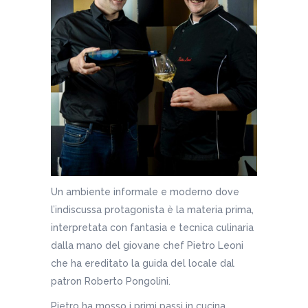
Un ambiente informale e moderno dove
l’indiscussa protagonista è la materia prima,
interpretata con fantasia e tecnica culinaria
dalla mano del giovane chef Pietro Leoni
che ha ereditato la guida del locale dal
patron Roberto Pongolini.
Pietro ha mosso i primi passi in cucina