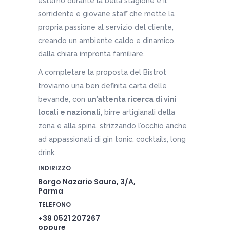
esterno durante la bella stagione è il
sorridente e giovane staff che mette la
propria passione al servizio del cliente,
creando un ambiente caldo e dinamico,
dalla chiara impronta familiare.
A completare la proposta del Bistrot
troviamo una ben definita carta delle
bevande, con
un’attenta ricerca di vini
locali e nazionali
, birre artigianali della
zona e alla spina, strizzando l’occhio anche
ad appassionati di gin tonic, cocktails, long
drink.
INDIRIZZO
Borgo Nazario Sauro, 3/A,
Parma
TELEFONO
+39 0521 207267
oppure